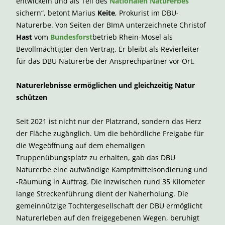
entwickeln und als Teil des
Nationalen Naturerbes
sichern“, betont Marius
Keite
, Prokurist im DBU-
Naturerbe. Von Seiten der BImA unterzeichnete Christof
Hast
vom
Bundesforst
betrieb Rhein-Mosel als
Bevollmächtigter den Vertrag. Er bleibt als Revierleiter
für das DBU Naturerbe der Ansprechpartner vor Ort.
Naturerlebnisse ermöglichen und gleichzeitig Natur
schützen
Seit 2021 ist nicht nur der Platzrand, sondern das Herz
der Fläche zugänglich. Um die behördliche Freigabe für
die Wegeöffnung auf dem ehemaligen
Truppenübungsplatz zu erhalten, gab das DBU
Naturerbe eine aufwändige Kampfmittelsondierung und
-Räumung in Auftrag. Die inzwischen rund 35 Kilometer
lange Streckenführung dient der Naherholung. Die
gemeinnützige Tochtergesellschaft der DBU ermöglicht
Naturerleben auf den freigegebenen Wegen, beruhigt