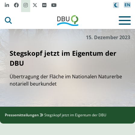
EN
Chr
isto
Hast
/Bundes
f
forst
©
15. Dezember 2023
Stegskopf jetzt im Eigentum der
DBU
Übertragung der Fläche im Nationalen Naturerbe
notariell beurkundet
Pressemitteilungen
Stegskopf jetzt im Eigentum der DBU