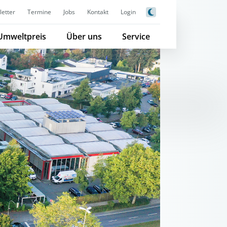
etter
Termine
Jobs
Kontakt
Login
Umweltpreis
Über uns
Service