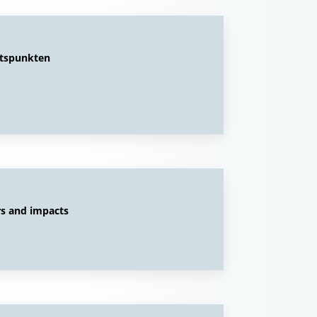
htspunkten
rs and impacts