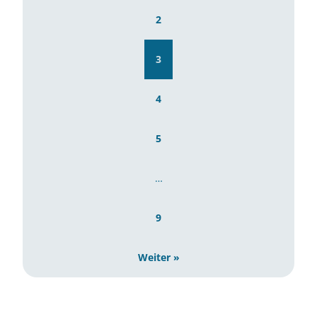
2
3
4
5
…
9
Weiter »