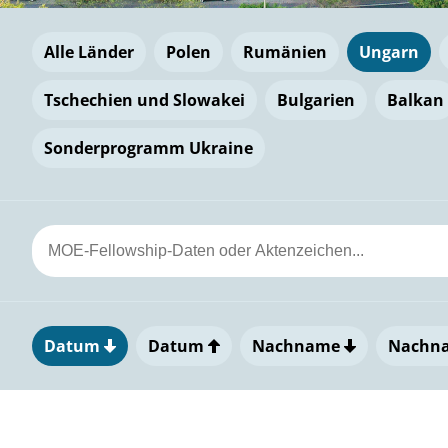
Alle Länder
Polen
Rumänien
Ungarn
Tschechien und Slowakei
Bulgarien
Balkan
Sonderprogramm Ukraine
Datum
Datum
Nachname
Nachn