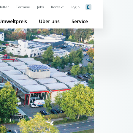
etter
Termine
Jobs
Kontakt
Login
Umweltpreis
Über uns
Service