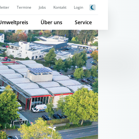
etter
Termine
Jobs
Kontakt
Login
Umweltpreis
Über uns
Service