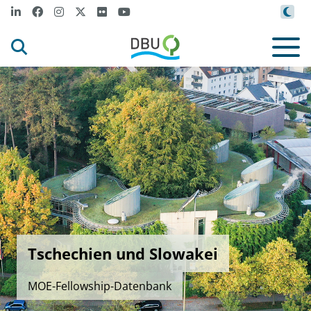
Tschechien und Slowakei
MOE-Fellowship-Datenbank