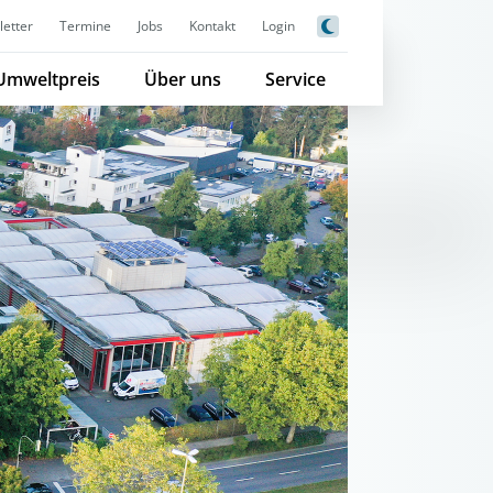
etter
Termine
Jobs
Kontakt
Login
Umweltpreis
Über uns
Service