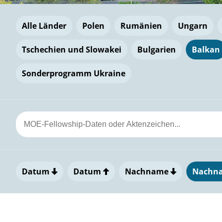
Alle Länder
Polen
Rumänien
Ungarn
Tschechien und Slowakei
Bulgarien
Balkan
Sonderprogramm Ukraine
Datum
Datum
Nachname
Nachn