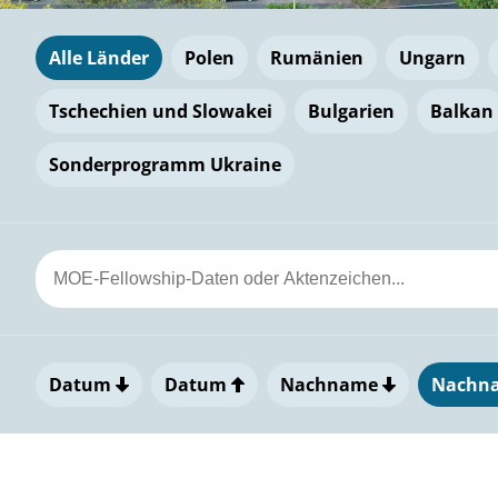
Alle Länder
Polen
Rumänien
Ungarn
Tschechien und Slowakei
Bulgarien
Balkan
Sonderprogramm Ukraine
Datum
Datum
Nachname
Nachn