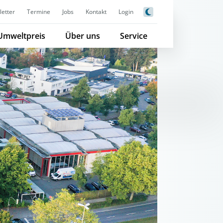
etter
Termine
Jobs
Kontakt
Login
Umweltpreis
Über uns
Service