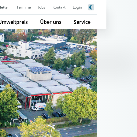
etter
Termine
Jobs
Kontakt
Login
Umweltpreis
Über uns
Service