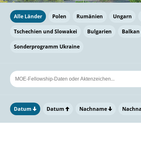
Alle Länder
Polen
Rumänien
Ungarn
Tschechien und Slowakei
Bulgarien
Balkan
Sonderprogramm Ukraine
Datum
Datum
Nachname
Nachn