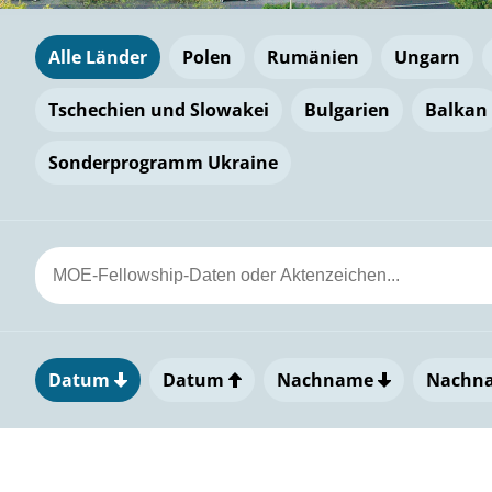
Alle Länder
Polen
Rumänien
Ungarn
Tschechien und Slowakei
Bulgarien
Balkan
Sonderprogramm Ukraine
Datum
Datum
Nachname
Nachn