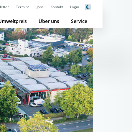
etter
Termine
Jobs
Kontakt
Login
Umweltpreis
Über uns
Service