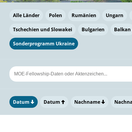
Alle Länder
Polen
Rumänien
Ungarn
Tschechien und Slowakei
Bulgarien
Balkan
Sonderprogramm Ukraine
Datum
Datum
Nachname
Nachn