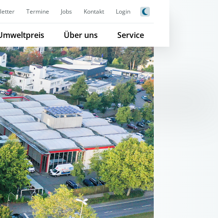
etter
Termine
Jobs
Kontakt
Login
Umweltpreis
Über uns
Service