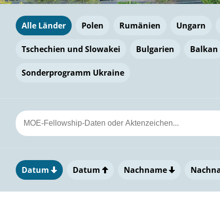
Alle Länder
Polen
Rumänien
Ungarn
Tschechien und Slowakei
Bulgarien
Balkan
Sonderprogramm Ukraine
Datum
Datum
Nachname
Nachn