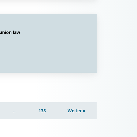
 union law
…
135
Weiter »