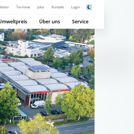
etter
Termine
Jobs
Kontakt
Login
Umweltpreis
Über uns
Service