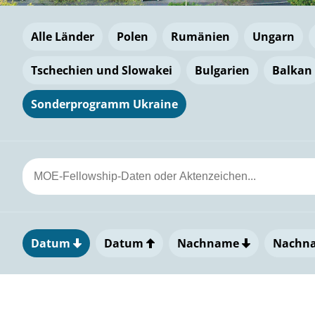
Alle Länder
Polen
Rumänien
Ungarn
Tschechien und Slowakei
Bulgarien
Balkan
Sonderprogramm Ukraine
Datum
Datum
Nachname
Nachn