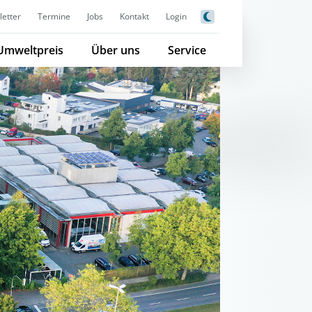
etter
Termine
Jobs
Kontakt
Login
Umweltpreis
Über uns
Service