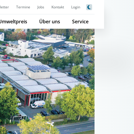
etter
Termine
Jobs
Kontakt
Login
Umweltpreis
Über uns
Service