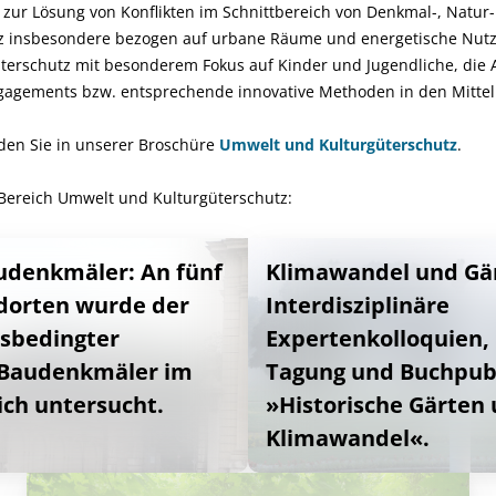
ur Lösung von Konflikten im Schnittbereich von Denkmal-, Natur
tz insbesondere bezogen auf urbane Räume und energetische Nut
erschutz mit besonderem Fokus auf Kinder und Jugendliche, die 
agements bzw. entsprechende innovative Methoden in den Mittelp
nden Sie in unserer Broschüre
Umwelt und Kulturgüterschutz
.
 Bereich Umwelt und Kulturgüterschutz:
udenkmäler: An fünf
Klimawandel und Gä
dorten wurde der
Interdisziplinäre
rsbedingter
Expertenkolloquien, 
 Baudenkmäler im
Tagung und Buchpubl
ch untersucht.
»Historische Gärten
Klimawandel«.