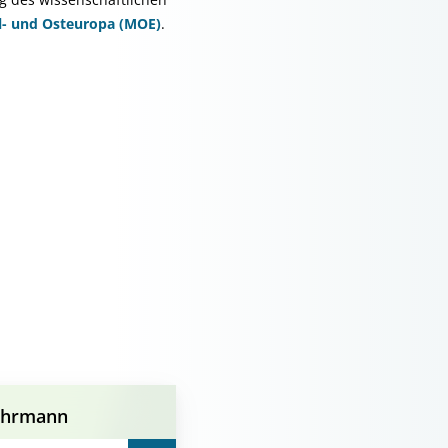
l- und Osteuropa (MOE)
.
uhrmann