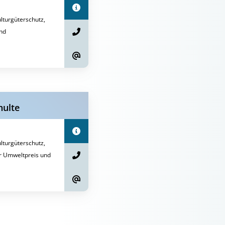
turgüterschutz,
nd
hulte
turgüterschutz,
r Umweltpreis und