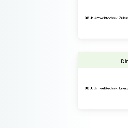
DBU
:
Umwelttechnik
:
Zuku
Di
DBU
:
Umwelttechnik
:
Energ