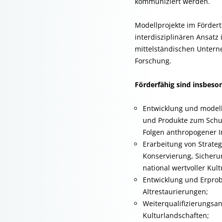
kommuniziert werden.
Modellprojekte im Fördert
interdisziplinären Ansatz
mittelständischen Unter
Forschung.
Förderfähig sind insbeso
Entwicklung und model
und Produkte zum Schut
Folgen anthropogener 
Erarbeitung von Strate
Konservierung, Sicher
national wertvoller Kul
Entwicklung und Erpro
Altrestaurierungen;
Weiterqualifizierungsa
Kulturlandschaften;