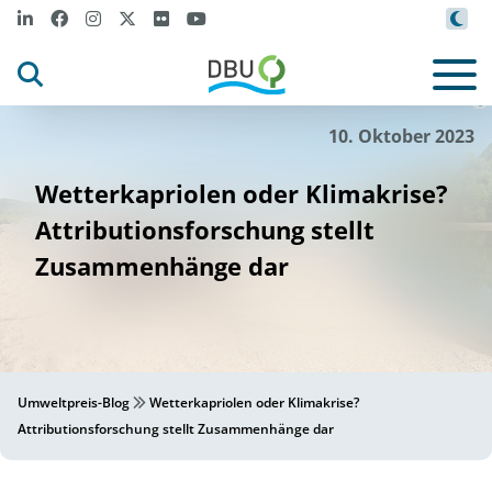
©
katho
m
enden
-
t
.co
m
-sca
l
ed
.
p
s
ock
.adobe_
_
j
©
10. Oktober 2023
Wetterkapriolen oder Klimakrise?
Attributionsforschung stellt
Zusammenhänge dar
Umweltpreis-Blog
Wetterkapriolen oder Klimakrise?
Attributionsforschung stellt Zusammenhänge dar