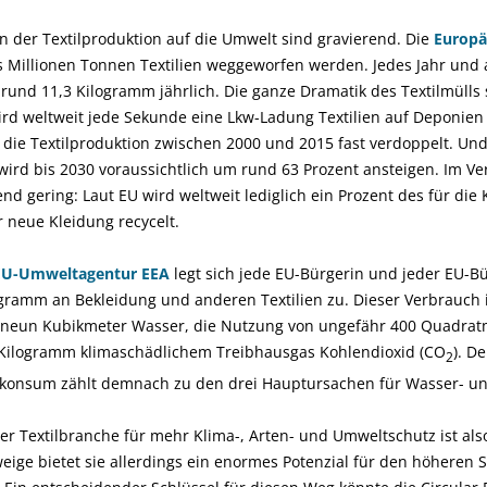
 der Textilproduktion auf die Umwelt sind gravierend. Die
Europä
s Millionen Tonnen Textilien weggeworfen werden. Jedes Jahr und al
rund 11,3 Kilogramm jährlich. Die ganze Dramatik des Textilmülls s
rd weltweit jede Sekunde eine Lkw-Ladung Textilien auf Deponien
h die Textilproduktion zwischen 2000 und 2015 fast verdoppelt. Un
rd bis 2030 voraussichtlich um rund 63 Prozent ansteigen. Im Ver
nd gering: Laut EU wird weltweit lediglich ein Prozent des für die
 neue Kleidung recycelt.
EU-Umweltagentur EEA
legt sich jede EU-Bürgerin und jeder EU-Bü
gramm an Bekleidung und anderen Textilien zu. Dieser Verbrauch 
 neun Kubikmeter Wasser, die Nutzung von ungefähr 400 Quadrat
Kilogramm klimaschädlichem Treibhausgas Kohlendioxid (CO
). D
2
skonsum zählt demnach zu den drei Hauptursachen für Wasser- u
r Textilbranche für mehr Klima-, Arten- und Umweltschutz ist also 
eige bietet sie allerdings ein enormes Potenzial für den höheren 