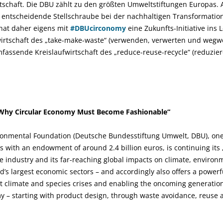
tschaft. Die DBU zählt zu den größten Umweltstiftungen Europas. 
 entscheidende Stellschraube bei der nachhaltigen Transformatio
 hat daher eigens mit
#DBUcirconomy
eine Zukunfts-Initiative ins 
wirtschaft des „take-make-waste“ (verwenden, verwerten und wegw
fassende Kreislaufwirtschaft des „reduce-reuse-recycle“ (reduzi
: Why Circular Economy Must Become Fashionable“
onmental Foundation (Deutsche Bundesstiftung Umwelt, DBU), one 
 with an endowment of around 2.4 billion euros, is continuing its
le industry and its far-reaching global impacts on climate, enviro
ld’s largest economic sectors – and accordingly also offers a powerfu
st climate and species crises and enabling the oncoming generation
my – starting with product design, through waste avoidance, reuse a