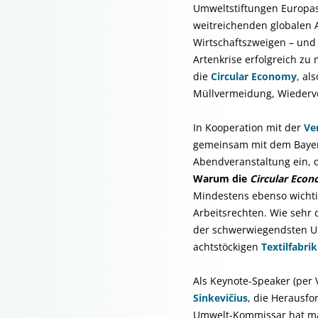
Umweltstiftungen Europas,
weitreichenden globalen 
Wirtschaftszweigen – und
Artenkrise erfolgreich z
die
Circular Economy
, al
Müllvermeidung, Wiederve
In Kooperation mit der
Ve
gemeinsam mit dem Baye
Abendveranstaltung ein, 
Warum die
Circular Eco
Mindestens ebenso wichti
Arbeitsrechten. Wie sehr 
der schwerwiegendsten Unf
achtstöckigen
Textilfabri
Als Keynote-Speaker (per 
Sinkevičius
, die Herausfo
Umwelt-Kommissar hat maß