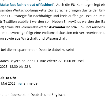
ake fast fashion out of fashion!
“. Auch die EU-Kampagne legt e
samten Wertschöpfungskette. Zur Sprache bringen dürfte der Um
ne EU-Strategie für nachhaltige und kreislauffähige Textilien, mit
r Textilien etabliert werden soll. Neben Sinkevičius werden der B
aft) sowie DBU-Generalsekretär
Alexander Bonde
Ein- und Ausblic
Impulsvorträge folgt eine Podiumsdiskussion mit Vertreterinnen 
on sowie aus Wirtschaft und Wissenschaft.
n, bei dieser spannenden Debatte dabei zu sein!
taates Bayern bei der EU, Rue Wiertz 77, 1000 Brüssel
2023, 18:30 bis 22 Uhr
 ab 18 Uhr
. Mai 2023
hier
anmelden
multan übersetzt in Deutsch und Englisch.