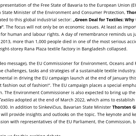
presentation of the Free State of Bavaria to the European Union (E
n State Minister of the Environment and Consumer Protection,
Thor
ted to this global industrial sector:
„Green Deal for Textiles: Why
e“
. The focus will not only be on economic issues. At least as import
t for human and labour rights. A day of remembrance reminds us ju
 2013, more than 1,000 people died in one of the most serious acci
eight-storey Rana Plaza textile factory in Bangladesh collapsed.
ideo message), the EU Commissioner for Environment, Oceans and 
the challenges, tasks and strategies of a sustainable textile indust
ntal in driving the EU campaign launch at the end of January this
 fashion out of fashion!“. The EU campaign places a special emph
n. The Environment Commissioner is also expected to bring up th
extiles
adopted at the end of March 2022, which aims to establish
2030. In addition to Sinkevičius, Bavarian State Minister
Thorsten G
will provide insights and outlooks on the topic. The keynote and k
ssion with representatives of the EU Parliament, the Commission, 