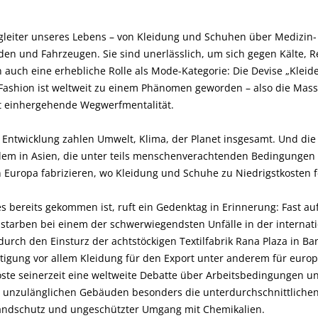
Begleiter unseres Lebens – von Kleidung und Schuhen über Medizin
den und Fahrzeugen. Sie sind unerlässlich, um sich gegen Kälte, 
 auch eine erhebliche Rolle als Mode-Kategorie: Die Devise „Kleide
Fashion ist weltweit zu einem Phänomen geworden – also die Masse
ft einhergehende Wegwerfmentalität.
 Entwicklung zahlen Umwelt, Klima, der Planet insgesamt. Und die
allem in Asien, die unter teils menschenverachtenden Bedingungen
 Europa fabrizieren, wo Kleidung und Schuhe zu Niedrigstkosten 
 bereits gekommen ist, ruft ein Gedenktag in Erinnerung: Fast au
, starben bei einem der schwerwiegendsten Unfälle in der internati
rch den Einsturz der achtstöckigen Textilfabrik Rana Plaza in Ban
rtigung vor allem Kleidung für den Export unter anderem für eur
öste seinerzeit eine weltweite Debatte über Arbeitsbedingungen u
en unzulänglichen Gebäuden besonders die unterdurchschnittlichen
randschutz und ungeschützter Umgang mit Chemikalien.