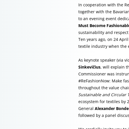
In cooperation with the Re
together with the Bavaria
to an evening event dedica
Must Become Fashionabl
sustainability and respec
Ten years ago, on 24 April
textile industry when the 
As keynote speaker (via v
Sinkevičius
, will explain 
Commissioner was instrume
#ReFashionNow: Make fast
throughout the value chai
Sustainable and Circular T
ecosystem for textiles by 
General
Alexander Bonde
followed by a panel discu