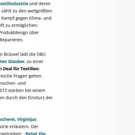
extilindustrie
und deren
 zählt zu den weltgrößten
n Kampf gegen Klima- und
ft zu ermöglichen:
 Produktdesign über
Reparieren.
in Brüssel lädt die DBU
ten Glauber
, zu einer
 Deal für Textilien:
omische Fragen gehen.
Menschen- und
2013 starben bei einem
en durch den Einsturz der
scherei,
Virginijus
trie erläutern. Der
getrieben: „
ReSet the