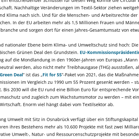
 Ein entscheidender Schlüssel für diesen Weg könnte die Circular 
schaft. Nachhaltige Veränderungen im Textil-Sektor ziehen weitg
nd Klima nach sich. Und für die Menschen- und Arbeitsrechte der 
chen. In der EU arbeiten mehr als 1,5 Millionen Frauen und Männe
lbranche und sorgen dort für einen Jahres-Gesamtumsatz von etwa
nd nationaler Ebene beim Klima- und Umweltschutz sind hoch: Di
äischen Grünen Deal den Grundstein.
EU-Kommissionspräsidentin
ng auf die Mondlandung in den 1960er-Jahren von Europas „Man
aneutral werden, also nicht mehr Treibhausgase (THG) ausstoßen, 
Green Deal
“ ist das „
Fit for 55
“-Paket von 2021, das die Maßnahmen
missionen im Vergleich zu 1990 um 55 Prozent gesenkt werden – st
 Bis 2030 will die EU rund eine Billion Euro für entsprechende Vo
Klimaschutz und zugleich zum Wachstumsmotor zu werden – mit ein
rtschaft. Enorm viel hängt dabei vom Textilsektor ab.
ng Umwelt mit Sitz in Osnabrück verfügt über ein Stiftungskapital
hren ihres Bestehens mehr als 10.600 Projekte mit fast zwei Millia
ative Umwelt-, Natur- und Ressourcenschutzprojekte mit besond