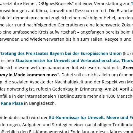
 setzt ihre Reihe „DBUgoesBrussels“ mit einer Veranstaltung zur
T
Auswirkungen auf Klima, Umwelt und Ressourcen fort. Die Branche
 bietet dementsprechend zugleich einen mächtigen Hebel, um de
u meistern und nachfolgenden Generationen eine lebenswerte Zukun
so eine umfassende Kreislaufwirtschaft – angefangen bereits beim
rwenden und Wiederverwerten bis hin zum Teilen, Recyceln und 
rtretung des Freistaates Bayern bei der Europäischen Union
(EU) 
rischen
Staatsminister für Umwelt und Verbraucherschutz,
Thors
die sich diesem weltumspannenden Industriesektor widmet:
„Green
nomy
in Mode kommen muss“.
Dabei soll es nicht allein um ökon
g: die sozialen Aspekte der Nachhaltigkeit und der Respekt von 
das notwendig ist, ruft ein Gedenktag in Erinnerung: Am 24. April 
älle in der internationalen Textilindustrie mehr als 1000 Mensch
k Rana Plaza
in Bangladesch.
Videobotschaft) wird der
EU-Kommissar für Umwelt, Meere und Fi
rderungen, Aufgaben und Strategien einer nachhaltigen Textilindus
geblich den EU-Kampagnenstart Ende Januar dieses Jahres voran