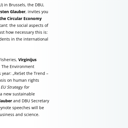
U) in Brussels, the DBU,
sten Glauber
, invites you
 the Circular Economy
ant: the social aspects of
st how necessary this is:
dents in the international
Fisheries,
Virginijus
ry. The Environment
 year: „ReSet the Trend –
asis on human rights
e
EU Strategy for
 a new sustainable
lauber
and DBU Secretary
eynote speeches will be
business and science.