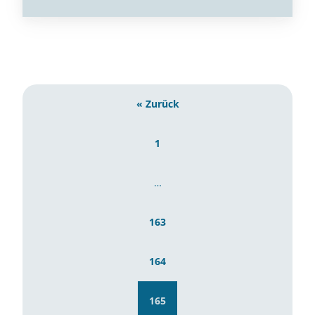
« Zurück
1
…
163
164
165