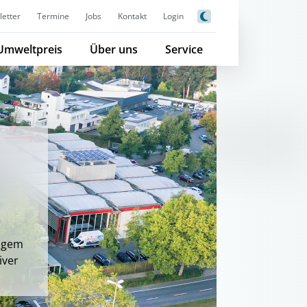
etter
Termine
Jobs
Kontakt
Login
Umweltpreis
Über uns
Service
tigem
iver