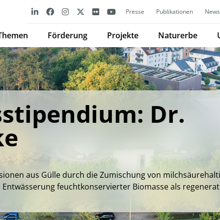
Presse
Publikationen
Newsl
Themen
Förderung
Projekte
Naturerbe
stipendium: Dr.
ke
onen aus Gülle durch die Zumischung von milchsäurehal
Entwässerung feuchtkonservierter Biomasse als regenerat