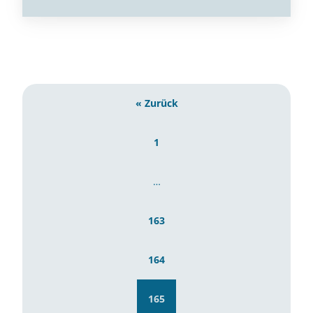
« Zurück
1
…
163
164
165