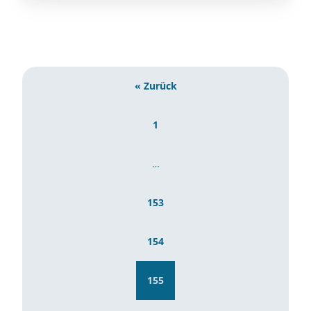
« Zurück
1
…
153
154
155