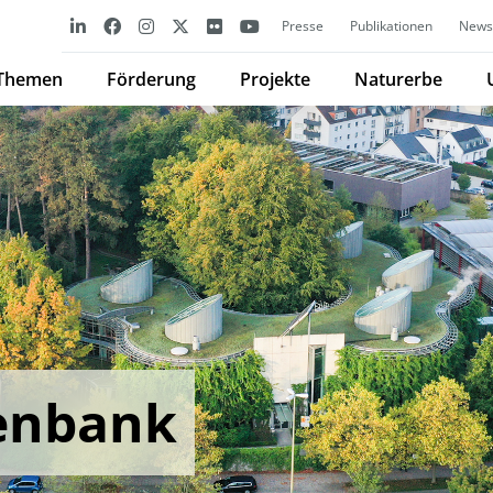
Presse
Publikationen
Newsl
Themen
Förderung
Projekte
Naturerbe
enbank