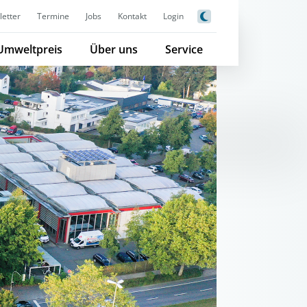
etter
Termine
Jobs
Kontakt
Login
Umweltpreis
Über uns
Service