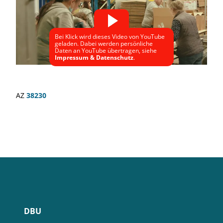
Bei Klick wird dieses Video von YouTube
geladen. Dabei werden persönliche
Daten an YouTube übertragen, siehe
Impressum & Datenschutz
.
AZ
38230
DBU