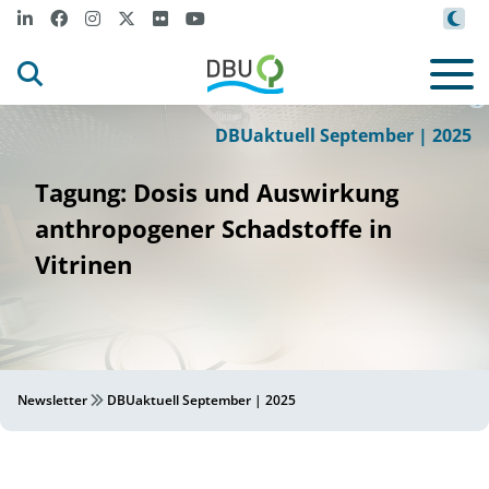
-
s
t
M
n
t
f
Rathgen
For
chungs
labor
, S
aat
l
che
useen zu Ber
l
/ S
e
an Röhr
i
i
©
DBUaktuell September | 2025
Tagung: Dosis und Auswirkung
anthropogener Schadstoffe in
Vitrinen
Newsletter
DBUaktuell September | 2025