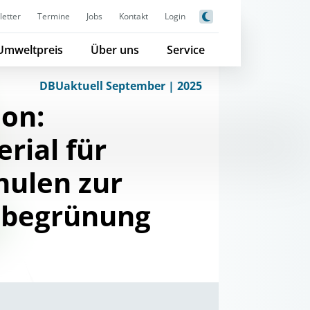
etter
Termine
Jobs
Kontakt
Login
Umweltpreis
Über uns
Service
DBUaktuell September | 2025
ion:
rial für
hulen zur
begrünung