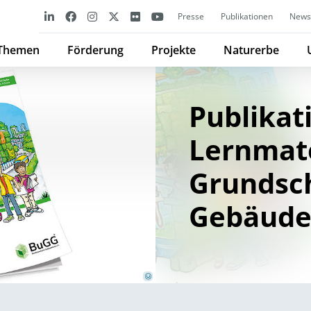
Presse
Publikationen
Newsl
Themen
Förderung
Projekte
Naturerbe
Publikat
Lernmate
Bundesverband GebäudeGrün e.V. (BuGG)
Grundsc
Gebäude
©