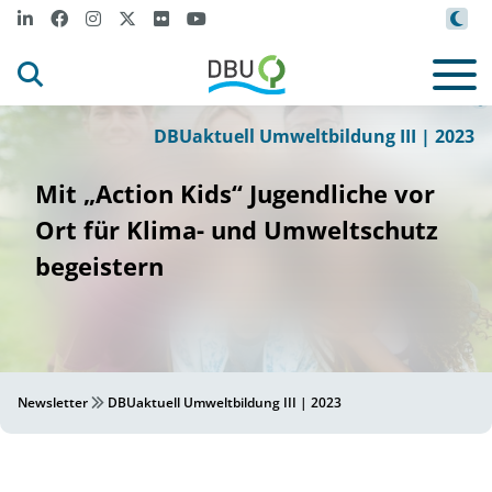
m
m
t
ages
FatCa
era von Get
y I
©
DBUaktuell Umweltbildung III | 2023
Mit „Action Kids“ Jugendliche vor
Ort für Klima- und Umweltschutz
begeistern
Newsletter
DBUaktuell Umweltbildung III | 2023