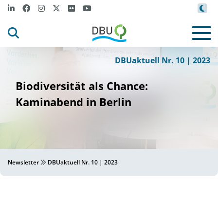
©
ens Sch
c
ke
J
i
©
DBUaktuell Nr. 10 | 2023
Biodiversität als Chance:
Kaminabend in Berlin
Newsletter
DBUaktuell Nr. 10 | 2023