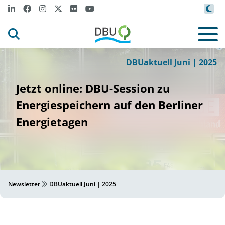
l
c
l
e
/
I
ETAGE
Ro
f S
hu
t
n
ENERG
©
DBUaktuell Juni | 2025
Jetzt online: DBU-Session zu
Energiespeichern auf den Berliner
Energietagen
Newsletter
DBUaktuell Juni | 2025