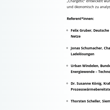
„Chargetic“ entwickelt wu
und ökonomisch zu analy
Referent*innen:
Felix Gruber, Deutsch
Netze
Jonas Schumacher, Ch
Ladelösungen
Urban Windelen, Bunde
Energiewende – Techno
Dr. Susanne König, Kr
Prozesswärmebereitste
Thorsten Scheller, Sie