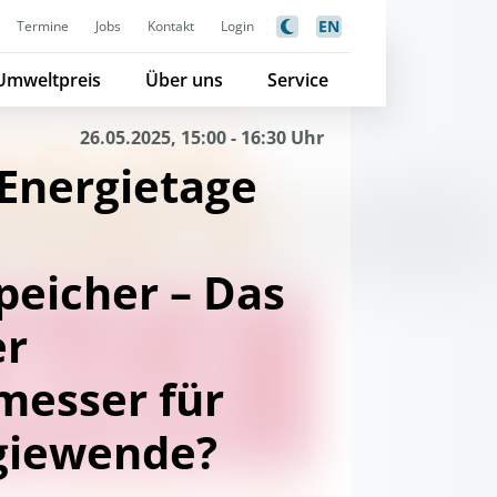
EN
Termine
Jobs
Kontakt
Login
Umweltpreis
Über uns
Service
26.05.2025, 15:00 - 16:30 Uhr
 Energietage
peicher – Das
er
messer für
giewende?