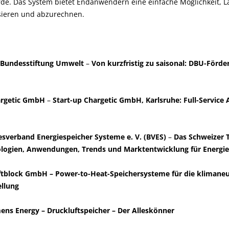
rde. Das System bietet Endanwendern eine einfache Möglichkeit, 
sieren und abzurechnen.
e Bundesstiftung Umwelt
–
Von kurzfristig zu saisonal: DBU-Förder
argetic GmbH
–
Start-up Chargetic GmbH, Karlsruhe: Full-Service A
sverband Energiespeicher Systeme e. V. (BVES)
–
Das Schweizer 
logien, Anwendungen, Trends und Marktentwicklung für Energie
aftblock GmbH – Power-to-Heat-Speichersysteme für die klimaneu
llung
mens Energy – Druckluftspeicher – Der Alleskönner