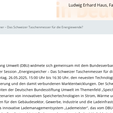
Ludwig Erhard Haus, Fa
cher – Das Schweizer Taschenmesser für die Energiewende?
tung Umwelt (DBU) widmete sich gemeinsam mit dem Bundesverba
hrer Session „Energiespeicher – Das Schweizer Taschenmesser für 
ntag, 26.05.2025, 15:00 Uhr bis 16:30 Uhr, den neuesten Technolo
herung und den damit verbundenen Marktentwicklungen. Der Schw
eiten der Deutschen Bundesstiftung Umwelt im Themenfeld „Spei
zenarien von innovativen Speichertechnologien in Strom, Wärme un
n für den Gebäudesektor, Gewerbe, Industrie und die Ladeinfrast
das innovative Lademanagementsystem „Lademeister“, das vom DBU-