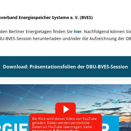
sverband Energiespeicher Systeme e. V. (BVES)
den Berliner Energietagen finden Sie
hier
. Nachfolgend können Sie
DBU-BVES-Session herunterladen und/oder die Aufzeichnung der D
Download: Präsentationsfolien der DBU-BVES-Session
Bei Klick wird dieses Video von YouTube
geladen. Dabei werden persönliche
Daten an YouTube übertragen, siehe
Impressum & Datenschutz
.