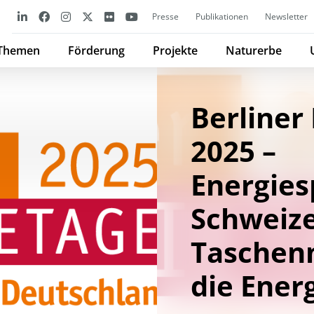
Presse
Publikationen
Newsletter
Themen
Förderung
Projekte
Naturerbe
Berliner
2025 –
Energies
Schweiz
Taschen
die Ener