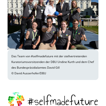
Das Team von #selfmadefuture mit der stellvertretenden
Kuratoriumsvorsitzenden der DBU Undine Kurth und dem Chef
des Bundespräsidialamtes David Gill
© David Ausserhofer/DBU