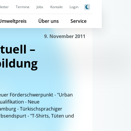
etter
Termine
Jobs
Kontakt
Login
Umweltpreis
Über uns
Service
9. November 2011
tuell –
ildung
uer Förderschwerpunkt - "Urban
alifikation - Neue
amburg - Türkischsprachiger
sendspurt - "T-Shirts, Tüten und