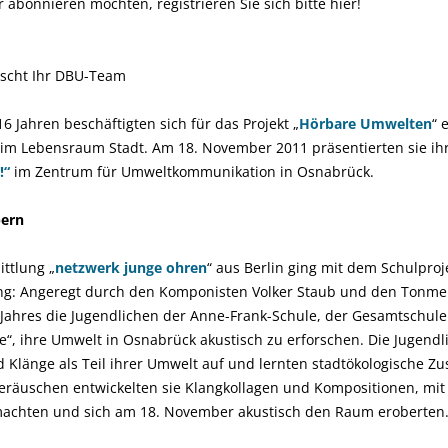
r abonnieren möchten, registrieren Sie sich bitte hier!
nscht Ihr DBU-Team
6 Jahren beschäftigten sich für das Projekt „
Hörbare Umwelten
“ 
 im Lebensraum Stadt. Am 18. November 2011 präsentierten sie i
!“
im Zentrum für Umweltkommunikation in Osnabrück.
bern
ttlung „
netzwerk junge ohren
“ aus Berlin ging mit dem Schulproj
ng: Angeregt durch den Komponisten Volker Staub und den Tonmei
 Jahres die Jugendlichen der Anne-Frank-Schule, der Gesamtschule
“, ihre Umwelt in Osnabrück akustisch zu erforschen. Die Jugendl
d Klänge als Teil ihrer Umwelt auf und lernten stadtökologische
eräuschen entwickelten sie Klangkollagen und Kompositionen, mit
achten und sich am 18. November akustisch den Raum eroberten