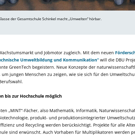
Klasse der Gesamtschule Schinkel macht „Umwelten“ hörbar.
 Wachstumsmarkt und Jobmotor zugleich. Mit dem neuen
Fördersc
technische Umweltbildung und Kommunikation“
will die DBU Proj
nte GreenTech begeistern. Neue Konzepte der naturwissenschaftl
, um jungen Menschen zu zeigen, wie sie sich für den Umweltschut
 Berufswahl.
n bis zur Hochschule möglich
nten „MINT“-Fächer, also Mathematik, Informatik, Naturwissensch
iotechnologie, produkt- und produktionsintegrierter Umweltschut
fizienz und Recycling werden berücksichtigt. Projekte für alle Alt
le sind erwünscht. Auch Vorhaben für Multiplikatoren werden prin