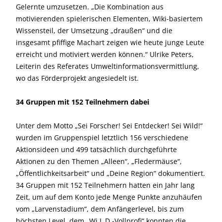
Gelernte umzusetzen. „Die Kombination aus
motivierenden spielerischen Elementen, Wiki-basiertem
Wissensteil, der Umsetzung „draußen“ und die
insgesamt pfiffige Machart zeigen wie heute junge Leute
erreicht und motiviert werden können.“ Ulrike Peters,
Leiterin des Referates Umweltinformationsvermittlung,
wo das Förderprojekt angesiedelt ist.
34 Gruppen mit 152 Teilnehmern dabei
Unter dem Motto „Sei Forscher! Sei Entdecker! Sei Wild!“
wurden im Gruppenspiel letztlich 156 verschiedene
Aktionsideen und 499 tatsächlich durchgeführte
Aktionen zu den Themen „Alleen“, „Fledermäuse“,
„Öffentlichkeitsarbeit“ und „Deine Region“ dokumentiert.
34 Gruppen mit 152 Teilnehmern hatten ein Jahr lang
Zeit, um auf dem Konto jede Menge Punkte anzuhäufen
vom „Larvenstadium“, dem Anfängerlevel, bis zum
höchsten Level, dem „Wi.L.D.-Vollprofi“ konnten die