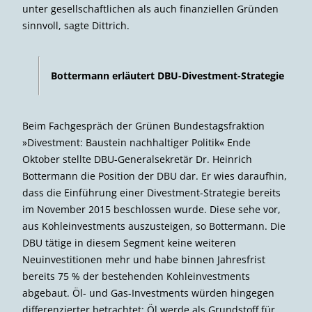
Die „Sustainable Development Goals“ im Überblick
© UN
DBU-Finanzchef im Innenausschuss
DBU-Finanz- und Personalchef Michael Dittrich war Mitte
Oktober als Sachverständiger zu einer Anhörung im
Innenausschuss des Deutschen Bundestages
eingeladen. Es ging um die Altersversorgung von
Bundesbeamten, Berufssoldaten und Richtern. Das
Thema wird im Gesetzentwurf »zur Änderung des
Versorgungsrücklagegesetzes und weiterer
dienstrechtlicher Vorschriften« behandelt, der von der
Bundesregierung vorgelegt wurde. Danach soll die 1999