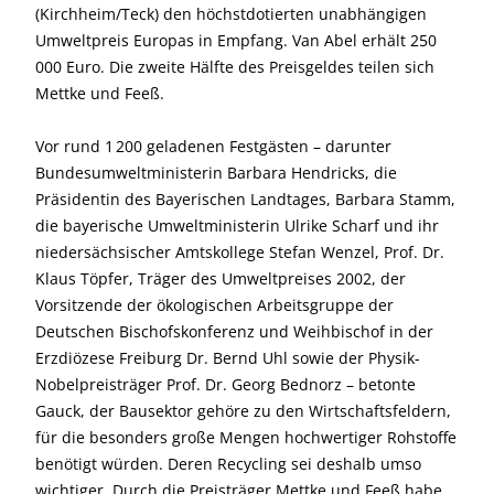
(Kirchheim/Teck) den höchstdotierten unabhängigen
Umweltpreis Europas in Empfang. Van Abel erhält 250
000 Euro. Die zweite Hälfte des Preis­geldes teilen sich
Mettke und Feeß.
Vor rund 1 200 geladenen Festgästen – darunter
Bundesumweltministerin Barbara Hendricks, die
Präsidentin des Bayerischen Landtages, Barbara Stamm,
die bayerische Umweltministerin Ulrike Scharf und ihr
niedersächsischer Amtskollege Stefan Wenzel, Prof. Dr.
Klaus Töpfer, Träger des Umweltpreises 2002, der
Vorsitzende der ökologischen Arbeitsgruppe der
Deutschen Bischofskonferenz und Weihbischof in der
Erzdiözese Freiburg Dr. Bernd Uhl sowie der Physik-
Nobelpreisträger Prof. Dr. Georg Bednorz – betonte
Gauck, der Bausektor gehöre zu den Wirtschaftsfeldern,
für die besonders große Mengen hochwertiger Rohstoffe
benötigt würden. Deren Recycling sei deshalb umso
wichtiger. Durch die Preisträger Mettke und Feeß habe