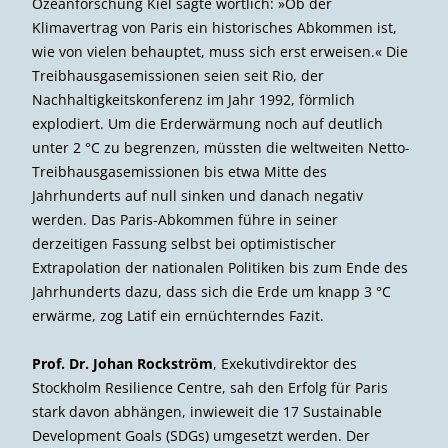
Ozeanforschung Kiel sagte wörtlich: »Ob der
Klimavertrag von Paris ein historisches Abkommen ist,
wie von vielen behauptet, muss sich erst erweisen.« Die
Treibhausgas­emissionen seien seit Rio, der
Nachhaltigkeitskonferenz im Jahr 1992, förmlich
explodiert. Um die Erderwärmung noch auf deutlich
unter 2 °C zu begrenzen, müssten die weltweiten Netto-
Treibhausgasemissionen bis etwa Mitte des
Jahrhunderts auf null sinken und danach negativ
werden. Das Paris-Abkommen führe in seiner
derzeitigen Fassung selbst bei optimistischer
Extrapolation der nationalen Politiken bis zum Ende des
Jahrhunderts dazu, dass sich die Erde um knapp 3 °C
erwärme, zog Latif ein ernüchterndes Fazit.
Prof. Dr. Johan Rockström
, Exekutiv­direktor des
Stockholm Resilience Centre, sah den Erfolg für Paris
stark davon abhängen, inwieweit die 17 Sustainable
Development Goals (SDGs) umgesetzt werden. Der