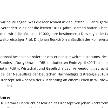
wir heute sagen: Was die Menschheit in den letzten 50 Jahre getan
verändert, die über die letzten 10 000 Jahre Bestand hatten. Ebens
den, wird die nächsten 10 000 Jahre bestimmen.« Dies sagte der L
eltpreisträger Prof. Dr. Johan Rockström anlässlich der Konferen
.
rnational besetzten Konferenz des Bundesumweltministeriums, d
Bundesstiftung Umwelt (DBU) diskutierten Ende April 400 Teilne
zept in Politik, Wirtschaft und Gesellschaft zur Anwendung gebrach
 bei der Neuauflage der Deutschen Nachhaltigkeitsstrategie 2016 
s Konzept soll – neben der Ausrichtung an einem Leben in Würde – 
 bilden.
tnisse
r. Barbara Hendricks beschrieb das Konzept von Johan Rockström 