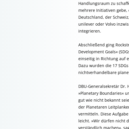
Handlungsraum zu schaffen
mehrere Initiativen gebe,
Deutschland, der Schwei
unilever oder Volvo inzwi
integrieren.
Abschließend ging Rockst
Development Goals« (SDGs)
einseitig in Richtung auf
Dazu wurden die 17 SDGs i
nichtverhandelbare planet
DBU-Generalsekretär Dr. 
»Planetary Boundaries« un
gut wie nicht bekannt sei
der Planetaren Leitplanke
vermitteln. Diese Aufga
leicht. »Wir dürfen nicht
verständlich machen«, sa