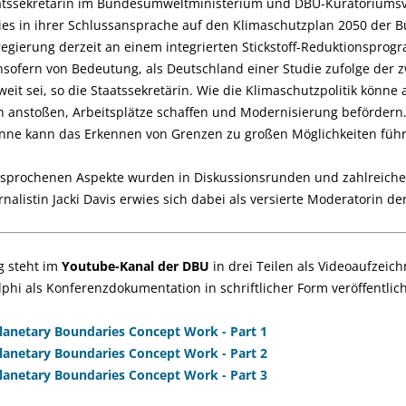
atssekretärin im Bundesumweltministerium und DBU-Kuratoriumsv
ies in ihrer Schlussansprache auf den Klimaschutzplan 2050 der 
regierung derzeit an einem integrierten Stickstoff-Reduktionsprog
insofern von Bedeutung, als Deutschland einer Studie zufolge der z
weit sei, so die Staatssekretärin. Wie die Klimaschutzpolitik könne 
anstoßen, Arbeitsplätze schaffen und Modernisierung befördern.
Sinne kann das Erkennen von Grenzen zu großen Möglichkeiten füh
esprochenen Aspekte wurden in Diskussionsrunden und zahlreiche
rnalistin Jacki Davis erwies sich dabei als versierte Moderatorin de
g steht im
Youtube-Kanal der DBU
in drei Teilen als Videoaufzei
phi als Konferenzdokumentation in schriftlicher Form veröffentlich
lanetary Boundaries Concept Work - Part 1
lanetary Boundaries Concept Work - Part 2
lanetary Boundaries Concept Work - Part 3