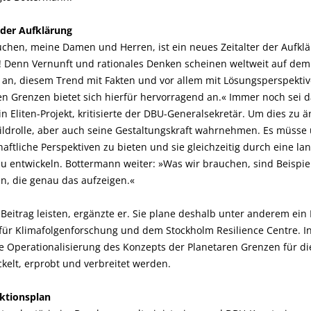
 der Aufklärung
auchen, meine Damen und Herren, ist ein neues Zeitalter der Aufkl
! Denn Vernunft und rationales Denken scheinen weltweit auf dem 
e an, diesem Trend mit Fakten und vor allem mit Lösungsperspektiv
en Grenzen bietet sich hierfür hervorragend an.« Immer noch sei
in Eliten-Projekt, kritisierte der DBU-Generalsekretär. Um dies zu 
ildrolle, aber auch seine Gestaltungskraft wahrnehmen. Es müsse
ftliche Perspektiven zu bieten und sie gleichzeitig durch eine la
zu entwickeln. Bottermann weiter: »Was wir brauchen, sind Beispie
n, die genau das aufzeigen.«
Beitrag leisten, ergänzte er. Sie plane deshalb unter anderem ei
für Klimafolgenforschung und dem Stockholm Resilience Centre. In
 Operationalisierung des Konzepts der Planetaren Grenzen für di
ckelt, erprobt und verbreitet werden.
uktionsplan