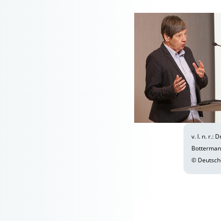
v. l. n. r.
Botterma
© Deutsch