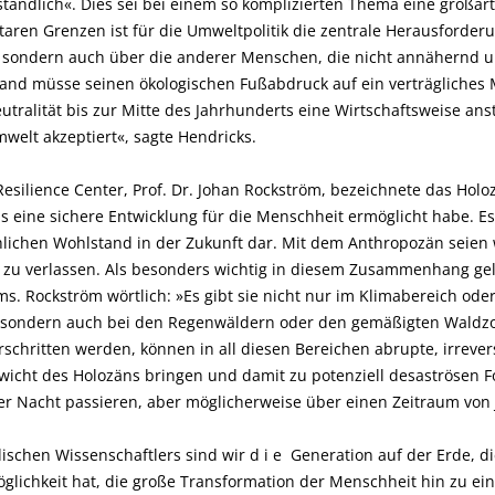
tändlich«. Dies sei bei einem so komplizierten Thema eine großartig
taren Grenzen ist für die Umweltpolitik die zentrale Herausforderu
, sondern auch über die anderer Menschen, die nicht annähernd 
and müsse seinen ökologischen Fußabdruck auf ein verträgliches 
tralität bis zur Mitte des Jahrhunderts eine Wirtschaftsweise anst
elt akzeptiert«, sagte Hendricks.
Resilience Center, Prof. Dr. Johan Rockström, bezeichnete das Holo
s eine sichere Entwicklung für die Menschheit ermöglicht habe. Es 
lichen Wohlstand in der Zukunft dar. Mit dem Anthropozän seien 
se zu verlassen. Als besonders wichtig in diesem Zusammenhang ge
s. Rockström wörtlich: »Es gibt sie nicht nur im Klimabereich oder 
 sondern auch bei den Regenwäldern oder den gemäßigten Waldz
chritten werden, können in all diesen Bereichen abrupte, irrever
wicht des Holozäns bringen und damit zu potenziell desaströsen F
ber Nacht passieren, aber möglicherweise über einen Zeitraum von
chen Wissenschaftlers sind wir d i e Generation auf der Erde, di
glichkeit hat, die große Transformation der Menschheit hin zu ei