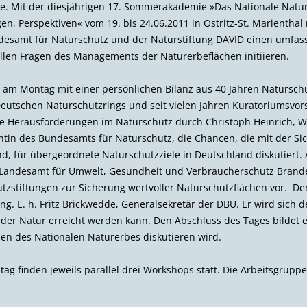
le. Mit der diesjährigen 17. Sommerakademie »Das Nationale Natur
n, Perspektiven« vom 19. bis 24.06.2011 in Ostritz-St. Marienthal
esamt für Naturschutz und der Naturstiftung DAVID einen umfas
llen Fragen des Managements der Naturerbeflächen initiieren.
 am Montag mit einer persönlichen Bilanz aus 40 Jahren Natursch
Deutschen Naturschutzrings und seit vielen Jahren Kuratoriumsvors
nale Herausforderungen im Naturschutz durch Christoph Heinrich, 
dentin des Bundesamts für Naturschutz, die Chancen, die mit der S
, für übergeordnete Naturschutzziele in Deutschland diskutiert. A
andesamt für Umwelt, Gesundheit und Verbraucherschutz Branden
zstiftungen zur Sicherung wertvoller Naturschutzflächen vor. Der
g. E. h. Fritz Brickwedde, General­sekretär der DBU. Er wird sich 
it der Natur erreicht werden kann. Den Abschluss des Tages bildet 
hen des Nationalen Naturerbes diskutieren wird.
g finden jeweils parallel drei Workshops statt. Die Arbeitsgrup