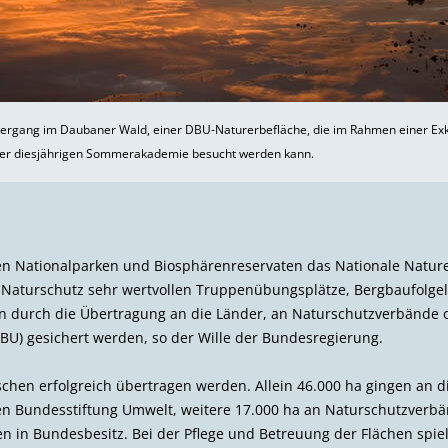
ergang im Daubaner Wald, einer DBU-Naturerbefläche, die im Rahmen einer Ex
er diesjährigen Sommer­akademie besucht werden kann.
en Nationalparken und Biosphären­reservaten das Nationale Natur
 Naturschutz sehr wertvollen Truppen­übungsplätze, Bergbau­folge
n durch die Übertragung an die Länder, an Naturschutzverbände 
BU) gesichert werden, so der Wille der Bundesregierung.
schen erfolgreich übertragen werden. Allein 46.000 ha gingen an
en Bundesstiftung Umwelt, weitere 17.000 ha an Naturschutz­verbä
en in Bundesbesitz. Bei der Pflege und Betreuung der Flächen spie