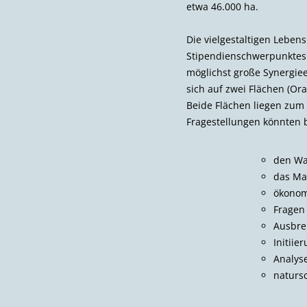
etwa 46.000 ha.
Die vielgestaltigen Lebe
Stipendienschwerpunktes
möglichst große Synergiee
sich auf zwei Flächen (O
Beide Flächen liegen zum 
Fragestellungen könnten b
den Wa
das Ma
ökonom
Fragen
Ausbre
Initii
Analys
naturs