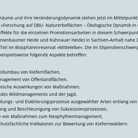
nsräume und ihre Veränderungsdynamik stehen jetzt im Mittelpunk
 »Forschung auf DBU- Naturerbeflächen – Ökologische Dynamik in
ffekte für die einzelnen Promotions­arbeiten in diesem Schwerpunkt
ranienbaumer Heide und Kühnauer Heide) in Sachsen-Anhalt nahe 
Teil im Biosphären­reservat »Mittelelbe«. Die im Stipendien­schwe
eispielsweise folgende Aspekte betreffen:
ldumbau von Kiefernflächen,
nagement von Offenland­flächen,
ische Auswirkungen von Maßnahmen,
 des Wildmanagements und der Jagd,
itungs- und Etablierungs­prozesse ausgewählter Arten entlang von
erung und Beschleunigung von Sukzessionsprozessen,
e von Maßnahmen zum Neophythenmanagement,
chutzfachliche Indikatoren zur Bewertung von Kiefernwäldern.