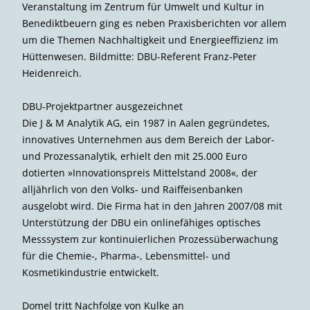
Veranstaltung im Zentrum für Umwelt und Kultur in
Benedikt­beuern ging es neben Praxisberichten vor allem
um die Themen Nachhaltigkeit und Energieeffizienz im
Hüttenwesen. Bildmitte: DBU-Referent Franz-Peter
Heidenreich.
DBU-Projektpartner ausgezeichnet
Die J & M Analytik AG, ein 1987 in Aalen gegründetes,
innovatives Unternehmen aus dem Bereich der Labor-
und Prozess­analytik, erhielt den mit 25.000 Euro
dotierten »Innovationspreis Mittelstand 2008«, der
alljährlich von den Volks- und Raiffeisenbanken
ausgelobt wird. Die Firma hat in den Jahren 2007/08 mit
Unterstützung der DBU ein onlinefähiges optisches
Messsystem zur kontinuier­lichen Prozessüberwachung
für die Chemie-, Pharma-, Lebensmittel- und
Kosmetikindustrie entwickelt.
Domel tritt Nachfolge von Kulke an