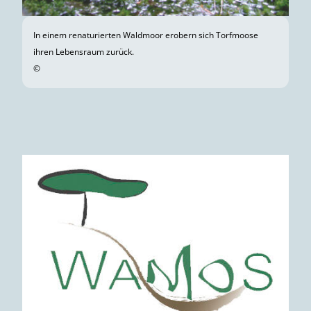
In einem renaturierten Waldmoor erobern sich Torfmoose
ihren Lebensraum zurück.
©