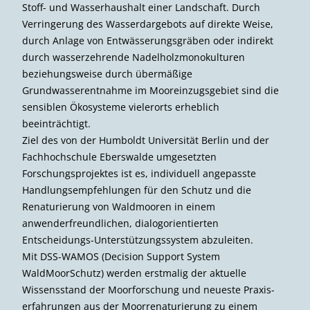
Stoff- und Wasserhaushalt einer Landschaft. Durch
Verringerung des Wasserdargebots auf direkte Weise,
durch Anlage von Entwässerungsgräben oder indirekt
durch wasserzehrende Nadelholzmonokulturen
beziehungsweise durch übermäßige
Grundwasserentnahme im Mooreinzugsgebiet sind die
sensiblen Ökosysteme vielerorts erheblich
beeinträchtigt.
Ziel des von der Humboldt Universität Berlin und der
Fachhochschule Eberswalde umgesetzten
Forschungsprojektes ist es, individuell angepasste
Handlungsempfehlungen für den Schutz und die
Renaturierung von Waldmooren in einem
anwenderfreundlichen, dialogorientierten
Entscheidungs-Unterstützungssystem abzuleiten.
Mit DSS-WAMOS (
D
ecision
S
upport
S
ystem
Wa
ld
Mo
or
S
chutz) werden erstmalig der aktuelle
Wissensstand der Moorforschung und neueste Praxis­
erfahrungen aus der Moorrenaturierung zu einem