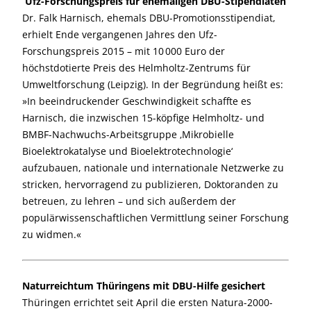
Ufz-Forschungspreis für ehemaligen DBU-Stipendiaten
Dr. Falk Harnisch, ehemals DBU-Promotionsstipendiat,
erhielt Ende vergangenen Jahres den Ufz-
Forschungspreis 2015 – mit 10 000 Euro der
höchstdotierte Preis des Helmholtz-Zentrums für
Umweltforschung (Leipzig). In der Begründung heißt es:
»In beeindruckender Geschwindigkeit schaffte es
Harnisch, die inzwischen 15-köpfige Helmholtz- und
BMBF-Nachwuchs-Arbeitsgruppe ‚Mikrobielle
Bioelektrokatalyse und Bioelektrotechnologie‘
aufzubauen, nationale und internationale Netzwerke zu
stricken, hervorragend zu publizieren, Doktoranden zu
betreuen, zu lehren – und sich außerdem der
populärwissenschaftlichen Vermittlung seiner Forschung
zu widmen.«
Naturreichtum Thüringens mit DBU-Hilfe gesichert
Thüringen errichtet seit April die ersten Natura-2000-