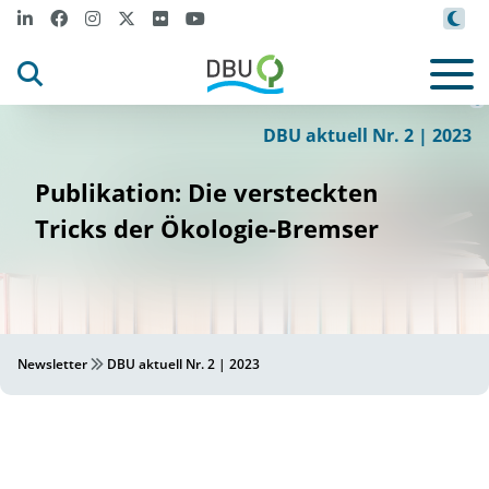
©Canva
/M
t
i
zova von Ge
t
y
m
t
ages
I
I
©
DBU aktuell Nr. 2 | 2023
Publikation: Die versteckten
Tricks der Ökologie-Bremser
Newsletter
DBU aktuell Nr. 2 | 2023