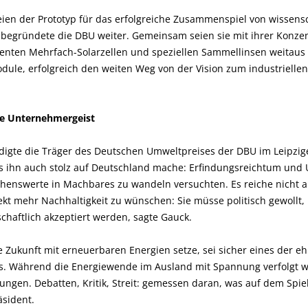
ien der Prototyp für das erfolgreiche Zusammenspiel von wissensc
egründete die DBU weiter. Gemeinsam seien sie mit ihrer Konzent
ienten Mehrfach-Solarzellen und speziellen Sammellinsen weitaus 
dule, erfolgreich den weiten Weg von der Vision zum industrielle
te Unternehmergeist
igte die Träger des Deutschen Umweltpreises der DBU im Leipzi
s ihn auch stolz auf Deutschland mache: Erfindungsreichtum und
enswerte in Machbares zu wandeln versuchten. Es reiche nicht a
ekt mehr Nachhaltigkeit zu wünschen: Sie müsse politisch gewollt
schaftlich akzeptiert werden, sagte Gauck.
 Zukunft mit erneuerbaren Energien setze, sei sicher eines der eh
s. Während die Energiewende im Ausland mit Spannung verfolgt w
en. Debatten, Kritik, Streit: gemessen daran, was auf dem Spiel 
äsident.