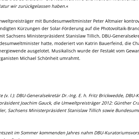
Natur wir zurückgelassen haben.
«
mweltpreisträger mit Bundesumweltminister Peter Altmaier kontrov
digten Kürzungen der Solar-Förderung auf die Photovoltaik-Branch
t Sachsens Ministerpräsident Stanislaw Tillich, DBU-Generalsekretär
sumweltminister hatte, moderiert von Katrin Bauerfeind, die C
ergiewende ausgelotet. Musikalisch wurde der Festakt vom Gewa
anisten Michael Schönheit umrahmt.
 (v. l.): DBU-Generalsekretär Dr.-Ing. E. h. Fritz Brickwedde, DBU
präsident Joachim Gauck, die Umweltpreisträger 2012: Günther Cr
er, Sachsens Ministerpräsident Stanislaw Tillich sowie Bundesumw
Amtszeit im Sommer kommenden Jahres nahm DBU-Kuratoriumsvorsi