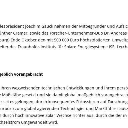
espräsident Joachim Gauck nahmen der Mitbegründer und Aufsich
Günther Cramer, sowie das Forscher-Unternehmer-Duo Dr. Andreas 
iburg) Ende Oktober den mit 500 000 Euro höchstdotierten Umwelt
 Leiter des Fraunhofer-Instituts für Solare Energiesysteme ISE, Ler
geblich vorangebracht
it ihren wegweisenden technischen Entwicklungen und ihrem persö
ue Maßstäbe gesetzt und sie damit global maßgeblich vorangebrac
r sei es gelungen, durch konsequentes Fokussieren auf Forschun
eurbüro zum global agierenden Technologie- und Marktführer aus
durch hochinnovative Solar-Wechselrichter aus, durch die der in
echselstrom umgewandelt wird.