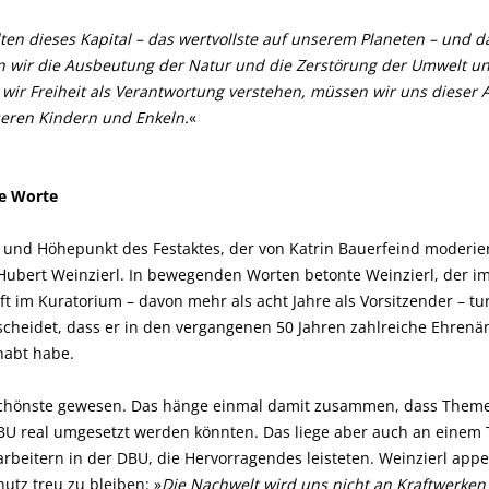
lten dieses Kapital – das wertvollste auf unserem Planeten – und 
 wir die Ausbeutung der Natur und die Zerstörung der Umwelt u
wir Freiheit als Verantwortung verstehen, müssen wir uns dieser A
eren Kindern und Enkeln.
«
e Worte
 und Höhepunkt des Festaktes, der von Katrin Bauerfeind moderier
Hubert Weinzierl. In bewegenden Worten betonte Weinzierl, der 
ft im Kuratorium – davon mehr als acht Jahre als Vorsitzender – 
scheidet, dass er in den vergangenen 50 Jahren zahlreiche Ehrenä
abt habe.
schönste gewesen. Das hänge einmal damit zusammen, dass Theme
DBU real umgesetzt werden könnten. Das liege aber auch an einem
rbeitern in der DBU, die Hervorragendes leisteten. Weinzierl appell
utz treu zu bleiben: »
Die Nachwelt wird uns nicht an Kraftwerke