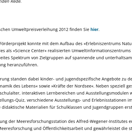
nden Rede.
schen Umweltpreisverleihung 2012 finden Sie
hier
.
 Förderprojekt konnte mit dem Aufbau des »Erlebniszentrums Naturg
 des als »Science Center« realisierten Umwelt­informationszentrums
breites Spektrum von Zielgruppen auf spannende und unterhaltsam
ung heranzuführen.
rung standen dabei kinder- und jugendspezifische Angebote zu d
amik des Lebens« sowie »Kräfte der Nordsee«. Neben speziell ges
schulalter, interaktiven Lernbereichen und Ausstellungsmodulen 
llungs-Quiz, verschiedene Ausstellungs- und Erlebnis­stationen i
idaktische Materialien für Schulklassen und Jugend­gruppen erste
ung der Meeresforschungsstation des Alfred-Wegener-Institutes e
eres­forschung und Öffentlichkeitsarbeit und gewährleistet die s