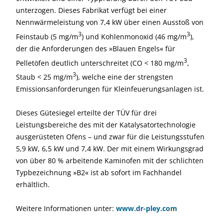
unterzogen. Dieses Fabrikat verfügt bei einer
Nennwärme­leistung von 7,4 kW über einen Ausstoß von
3
3
Feinstaub (5 mg/m
) und Kohlen­monoxid (46 mg/m
),
der die Anforderungen des »Blauen Engels« für
3
Pelletöfen deutlich unterschreitet (CO < 180 mg/m
,
3
Staub < 25 mg/m
), welche eine der strengsten
Emissionsanforderungen für Kleinfeuerungsanlagen ist.
Dieses Gütesiegel erteilte der TÜV für drei
Leistungsbereiche des mit der Katalysatortechnologie
ausgerüsteten Ofens – und zwar für die Leistungs­stufen
5,9 kW, 6,5 kW und 7,4 kW. Der mit einem Wirkungsgrad
von über 80 % arbeitende Kaminofen mit der schlichten
Typbezeichnung »B2« ist ab sofort im Fachhandel
erhältlich.
Weitere Informationen unter:
www.dr-pley.com