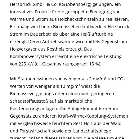
Hersbruck GmbH & Co. KG (Abensberg) gelungen, ein
innovatives Projekt für die gekoppelte Erzeugung von
Wärme und Strom aus Holzhackschnitzeln zu realisieren.
Erstmalig wird beim Biomasseheizkraftwerk in Hersbruck
Strom im Dauerbetrieb über eine Heißluftturbine
erzeugt. Deren Antriebswärme wird mittels Gegenstrom-
Holzvergaser aus Restholz erzeugt. Das
Kombipowersystem erreicht eine elektrische Leistung
von 225 kW (el. Gesamtwirkungsgrad: 15 %).
Mit Staubemissionen von weniger als 2 mg/m³ und CO-
Werten von weniger als 10 mg/m³ weist die
Biomassevergasung zudem einen weit geringeren
Schadstoffausstoß auf als marktübliche
Rostfeuerungsanlagen. Die Anlage kommt ferner im
Gegensatz zu anderen Kraft-Wärme-Kopplung-Systemen
mit vergleichsweise feuchtem Rest-Holz aus der Wald-
und Forstwirtschaft sowie der Landschaftspflege
zurecht. Anfang dieses Jahres wird die Anlage um eine