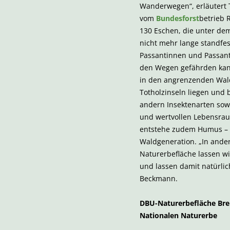
Wanderwegen“, erläuter
vom
Bundesforst
betrieb 
130 Eschen, die unter de
nicht mehr lange standfes
Passantinnen und Passant
den Wegen gefährden kan
in den angrenzenden Wald 
Totholzinseln liegen und 
andern Insektenarten sow
und wertvollen Lebensrau
entstehe zudem Humus – ei
Waldgeneration. „In ande
Naturerbefläche lassen w
und lassen damit natürli
Beckmann.
DBU-Naturerbefläche Br
Nationalen Naturerbe