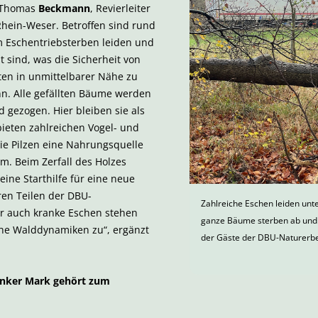
t Thomas
Beckmann
, Revierleiter
Rhein-Weser. Betroffen sind rund
m Eschentriebsterben leiden und
t sind, was die Sicherheit von
en in unmittelbarer Nähe zu
n. Alle gefällten Bäume werden
gezogen. Hier bleiben sie als
bieten zahlreichen Vogel- und
ie Pilzen eine Nahrungsquelle
m. Beim Zerfall des Holzes
ne Starthilfe für eine neue
ren Teilen der DBU-
Zahlreiche Eschen leiden unt
ir auch kranke Eschen stehen
ganze Bäume sterben ab und 
che Walddynamiken zu“, ergänzt
der Gäste der DBU-Naturerbe
enker Mark gehört zum