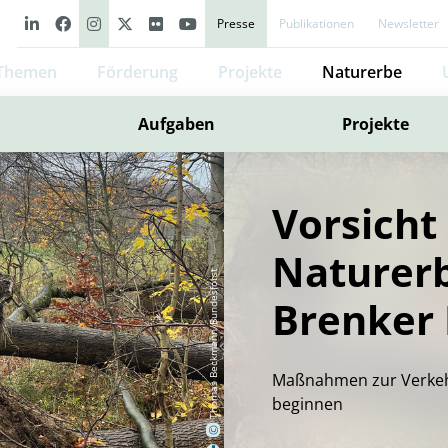
Presse
Publikationen
Newsletter
Themen
Förderung
Projekte
Naturerbe
Aufgaben
Projekte
Vorsicht
Naturer
Thomas Beckmann/Bundesforst
Brenker
Maßnahmen zur Verkeh
beginnen
©