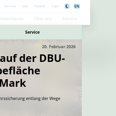
EN
Termine
Jobs
Kontakt
Login
Umweltpreis
Über uns
Service
Service
20. Februar 2026
 auf der DBU-
befläche
 Mark
rssicherung entlang der Wege