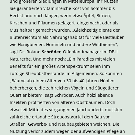
und größeren Siedlungen in Mitteleuropa. Ihr Nutzen:
Sie garantierten vitaminreiche Kost von Sommer bis
Herbst und noch länger, wenn etwa Äpfel, Birnen,
Kirschen und Pflaumen gelagert, eingemacht oder als
Mus haltbar gemacht wurden. „Gleichzeitig diente der
Blütenreichtum als Nahrungshabitat für viele Bestäuber
wie Honigbienen, Hummeln und andere Wildbienen“,
sagt Dr. Roland
Schröder
, Offenlandmanager im DBU
Naturerbe. Und mehr noch: „Ein Paradies mit vielen
Benefits für ein großes Artenspektrum“ seien ihm
zufolge Streuobstbestände im Allgemeinen. So könnten
„Bäume ab einem Alter von 30 bis 40 Jahren Höhlen
beherbergen, die zahlreichen Vögeln und Säugetieren
Quartier bieten“, sagt Schröder. Auch holzliebende
Insekten profitierten von älteren Obstbäumen. Doch
etwa seit Mitte des vergangenen Jahrhunderts mussten
zahlreiche ortsnahe Streuobstgürtel dem Bau von
Straßen, Gewerbe- und Neubaugebieten weichen. Die
Nutzung verlor zudem wegen der aufwendigen Pflege an