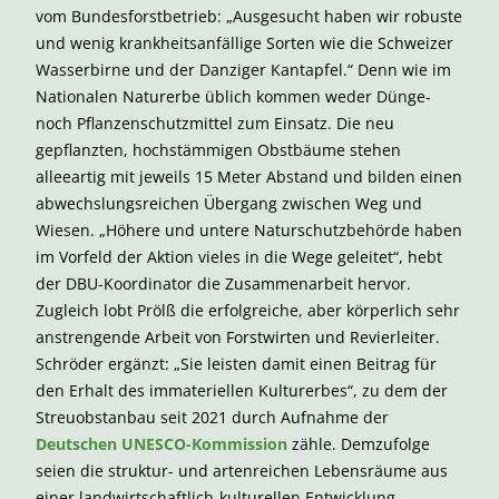
vom Bundesforstbetrieb: „Ausgesucht haben wir robuste
und wenig krankheitsanfällige Sorten wie die Schweizer
Wasserbirne und der Danziger Kantapfel.“ Denn wie im
Nationalen Naturerbe üblich kommen weder Dünge-
noch Pflanzenschutzmittel zum Einsatz. Die neu
gepflanzten, hochstämmigen Obstbäume stehen
alleeartig mit jeweils 15 Meter Abstand und bilden einen
abwechslungsreichen Übergang zwischen Weg und
Wiesen. „Höhere und untere Naturschutzbehörde haben
im Vorfeld der Aktion vieles in die Wege geleitet“, hebt
der DBU-Koordinator die Zusammenarbeit hervor.
Zugleich lobt Prölß die erfolgreiche, aber körperlich sehr
anstrengende Arbeit von Forstwirten und Revierleiter.
Schröder ergänzt: „Sie leisten damit einen Beitrag für
den Erhalt des immateriellen Kulturerbes“, zu dem der
Streuobstanbau seit 2021 durch Aufnahme der
Deutschen UNESCO-Kommission
zähle. Demzufolge
seien die struktur- und artenreichen Lebensräume aus
einer landwirtschaftlich-kulturellen Entwicklung