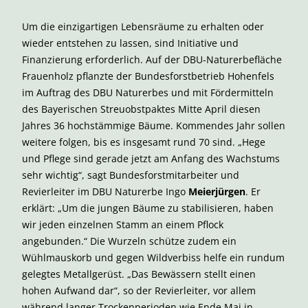
Um die einzigartigen Lebensräume zu erhalten oder
wieder entstehen zu lassen, sind Initiative und
Finanzierung erforderlich. Auf der DBU-Naturerbefläche
Frauenholz pflanzte der Bundesforstbetrieb Hohenfels
im Auftrag des DBU Naturerbes und mit Fördermitteln
des Bayerischen Streuobstpaktes Mitte April diesen
Jahres 36 hochstämmige Bäume. Kommendes Jahr sollen
weitere folgen, bis es insgesamt rund 70 sind. „Hege
und Pflege sind gerade jetzt am Anfang des Wachstums
sehr wichtig“, sagt Bundesforstmitarbeiter und
Revierleiter im DBU Naturerbe Ingo
Meierjürgen
. Er
erklärt: „Um die jungen Bäume zu stabilisieren, haben
wir jeden einzelnen Stamm an einem Pflock
angebunden.“ Die Wurzeln schütze zudem ein
Wühlmauskorb und gegen Wildverbiss helfe ein rundum
gelegtes Metallgerüst. „Das Bewässern stellt einen
hohen Aufwand dar“, so der Revierleiter, vor allem
während langer Trockenperioden wie Ende Mai in