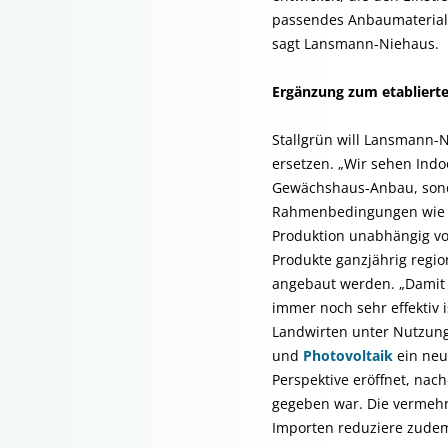
passendes Anbaumaterial 
sagt Lansmann-Niehaus.
Ergänzung zum etabliert
Stallgrün will Lansmann-
ersetzen. „Wir sehen Indoo
Gewächshaus-Anbau, sonde
Rahmenbedingungen wie Te
Produktion unabhängig vo
Produkte ganzjährig regio
angebaut werden. „Damit f
immer noch sehr effektiv 
Landwirten unter Nutzung
und
Photovoltaik
ein neu
Perspektive eröffnet, na
gegeben war. Die vermehr
Importen reduziere zude