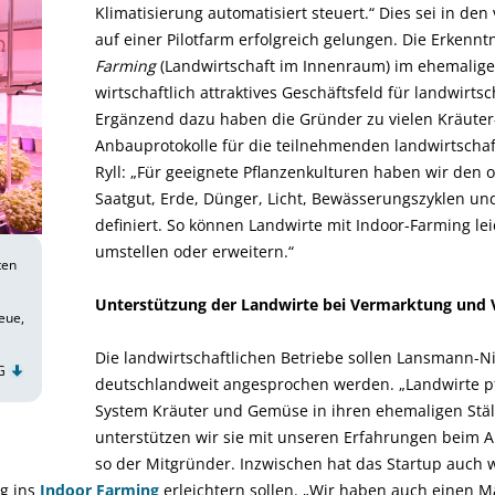
Klimatisierung automatisiert steuert.“ Dies sei in de
auf einer Pilotfarm erfolgreich gelungen. Die Erkenntni
Farming
(Landwirtschaft im Innenraum) im ehemaligen
wirtschaftlich attraktives Geschäftsfeld für landwirtsc
Ergänzend dazu haben die Gründer zu vielen Kräute
Anbauprotokolle für die teilnehmenden landwirtschaftl
Ryll: „Für geeignete Pflanzenkulturen haben wir den 
Saatgut, Erde, Dünger, Licht, Bewässerungszyklen u
definiert. So können Landwirte mit Indoor-Farming lei
umstellen oder erweitern.“
ten
Unterstützung der Landwirte bei Vermarktung und 
eue,
Die landwirtschaftlichen Betriebe sollen Lansmann-N
UG
deutschlandweit angesprochen werden. „Landwirte p
System Kräuter und Gemüse in ihren ehemaligen Stä
unterstützen wir sie mit unseren Erfahrungen beim A
so der Mitgründer. Inzwischen hat das Startup auch 
eg ins
Indoor Farming
erleichtern sollen. „Wir haben auch einen M