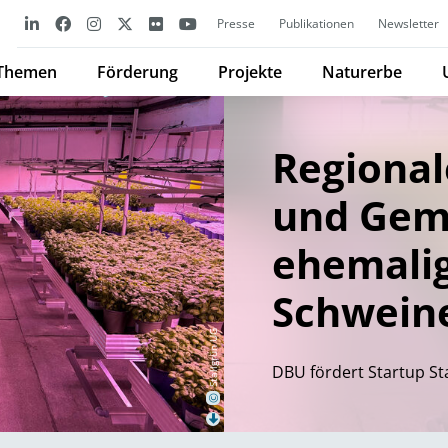
Presse
Publikationen
Newsletter
Themen
Förderung
Projekte
Naturerbe
Regional
und Gem
ehemali
Schweine
Stallgrün UG
DBU fördert Startup St
©