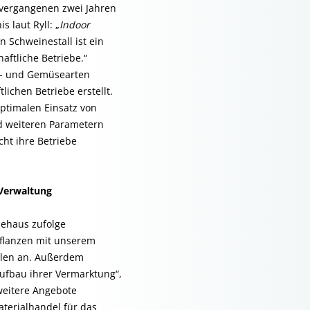
n vergangenen zwei Jahren
s laut Ryll: „
Indoor
 Schweinestall ist ein
haftliche Betriebe.“
r- und Gemüsearten
ichen Betriebe erstellt.
optimalen Einsatz von
nd weiteren Parametern
cht ihre Betriebe
Verwaltung
iehaus zufolge
flanzen mit unserem
llen an. Außerdem
ufbau ihrer Vermarktung“,
weitere Angebote
aterialhandel für das