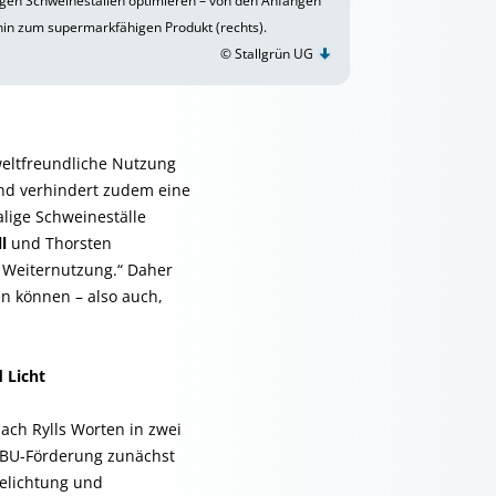
igen Schweineställen optimieren – von den Anfängen
s hin zum supermarkfähigen Produkt (rechts).
© Stallgrün UG
weltfreundliche Nutzung
 und verhindert zudem eine
alige Schweineställe
ll
und Thorsten
ne Weiternutzung.“ Daher
en können – also auch,
 Licht
nach Rylls Worten in zwei
DBU-Förderung zunächst
Belichtung und