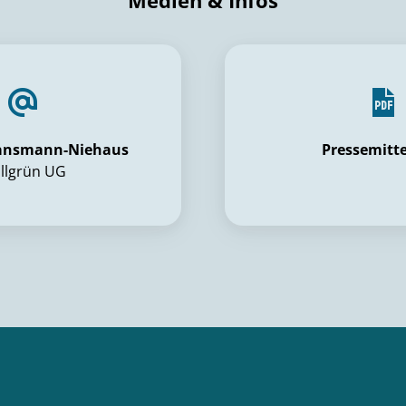
Medien & Infos
Lansmann-Niehaus
Pressemitt
allgrün UG