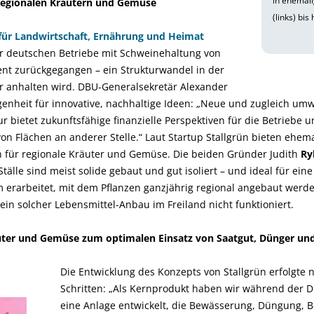
in ehemal
regionalen Kräutern und Gemüse
(links) bi
ür Landwirtschaft, Ernährung und Heimat
er deutschen Betriebe mit Schweinehaltung von
ent zurückgegangen – ein Strukturwandel in der
er anhalten wird. DBU-Generalsekretär Alexander
egenheit für innovative, nachhaltige Ideen: „Neue und zugleich um
ur bietet zukunftsfähige finanzielle Perspektiven für die Betriebe
von Flächen an anderer Stelle.“ Laut Startup Stallgrün bieten ehem
für regionale Kräuter und Gemüse. Die beiden Gründer Judith
Ry
 Ställe sind meist solide gebaut und gut isoliert – und ideal für ei
m erarbeitet, mit dem Pflanzen ganzjährig regional angebaut werd
ein solcher Lebensmittel-Anbau im Freiland nicht funktioniert.
uter und Gemüse zum optimalen Einsatz von Saatgut, Dünger und
Die Entwicklung des Konzepts von Stallgrün erfolgte 
Schritten: „Als Kernprodukt haben wir während der 
eine Anlage entwickelt, die Bewässerung, Düngung, 