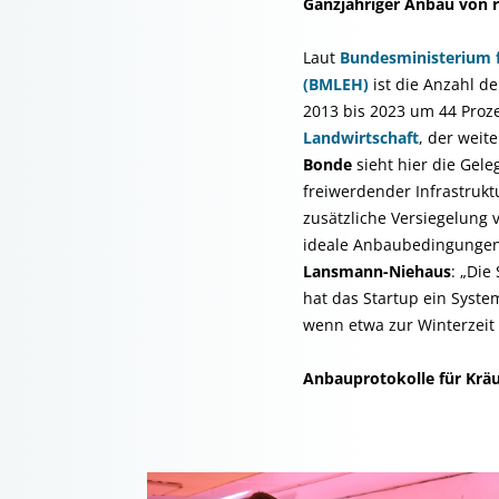
Ganzjähriger Anbau von 
Laut
Bundesministerium f
(BMLEH)
ist die Anzahl d
2013 bis 2023 um 44 Proz
Landwirtschaft
, der weit
Bonde
sieht hier die Gel
freiwerdender Infrastrukt
zusätzliche Versiegelung 
ideale Anbaubedingungen 
Lansmann-Niehaus
: „Die
hat das Startup ein Syste
wenn etwa zur Winterzeit 
Anbauprotokolle für Krä