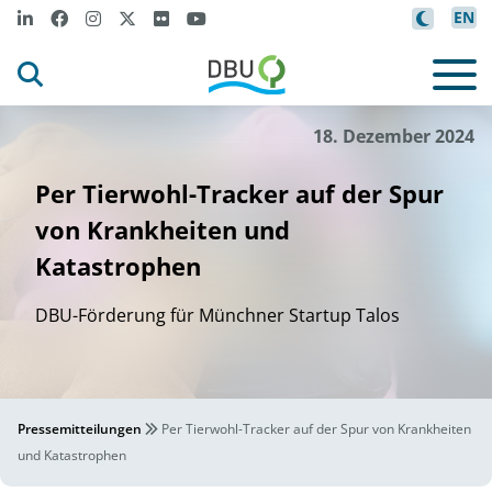
EN
M
l
-
n
t
ü
l
i
l
ie
ax
-P
anck
s
r Verha
tensb
o
og
I
i
tut f
©
18. Dezember 2024
Per Tierwohl-Tracker auf der Spur
von Krankheiten und
Katastrophen
DBU-Förderung für Münchner Startup Talos
Pressemitteilungen
Per Tierwohl-Tracker auf der Spur von Krankheiten
und Katastrophen