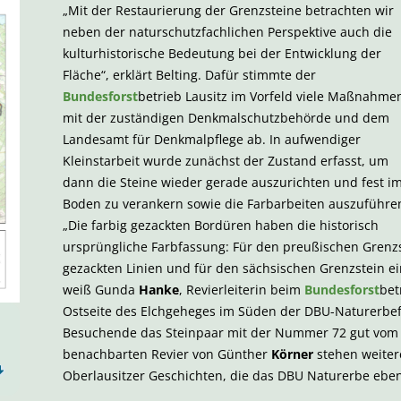
„Mit der Restaurierung der Grenzsteine betrachten wir
neben der naturschutzfachlichen Perspektive auch die
kulturhistorische Bedeutung bei der Entwicklung der
Fläche“, erklärt Belting. Dafür stimmte der
Bundesforst
betrieb Lausitz im Vorfeld viele Maßnahme
mit der zuständigen Denkmalschutzbehörde und dem
Landesamt für Denkmalpflege ab. In aufwendiger
Kleinstarbeit wurde zunächst der Zustand erfasst, um
dann die Steine wieder gerade auszurichten und fest i
Boden zu verankern sowie die Farbarbeiten auszuführe
„Die farbig gezackten Bordüren haben die historisch
ursprüngliche Farbfassung: Für den preußischen Grenz
gezackten Linien und für den sächsischen Grenzstein e
weiß Gunda
Hanke
, Revierleiterin beim
Bundesforst
bet
Ostseite des Elchgeheges im Süden der DBU-Naturerbe
Besuchende das Steinpaar mit der Nummer 72 gut vom
benachbarten Revier von Günther
Körner
stehen weiter
Oberlausitzer Geschichten, die das DBU Naturerbe ebenf