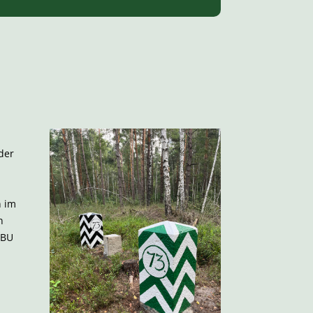
der
n im
n
DBU