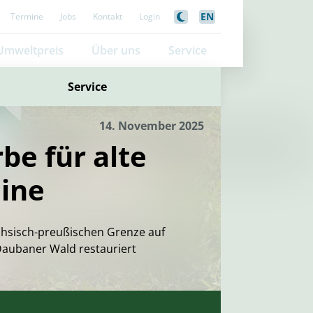
EN
Termine
Jobs
Kontakt
Login
Umweltpreis
Über uns
Service
Service
14. November 2025
be für alte
ine
chsisch-preußischen Grenze auf
aubaner Wald restauriert