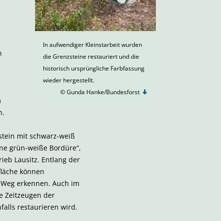
In aufwendiger Kleinstarbeit wurden
n
die Grenzsteine restauriert und die
historisch ursprüngliche Farbfassung
wieder hergestellt.
© Gunda Hanke/Bundesforst
m
n.
stein mit schwarz-weiß
ine grün-weiße Bordüre“,
rieb Lausitz. Entlang der
fläche können
 Weg erkennen. Auch im
e Zeitzeugen der
alls restaurieren wird.