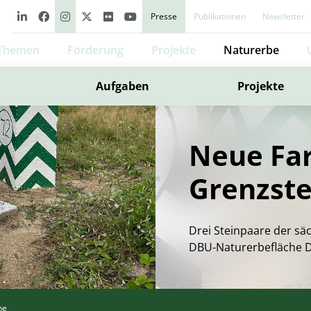
Presse
Publikationen
Newsletter
Themen
Förderung
Projekte
Naturerbe
Aufgaben
Projekte
Neue Far
Grenzste
Drei Steinpaare der sä
DBU-Naturerbefläche D
ne