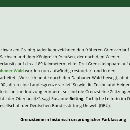
schwarzen Granitquader kennzeichnen den früheren Grenzverlauf
 Sachsen und dem Königreich Preußen, der nach dem Wiener
rlausitz auf circa 189 Kilometern teilte. Drei Grenzsteinpaare auf 
ubaner Wald
wurden nun aufwändig restauriert und in den
earbeitet. „Wer sich heute durch den Daubaner Wald bewegt, ahnt
 200 Jahren eine Landesgrenze verlief. So wie die Teiche und Heide
torische Landnutzung erinnern, so sind die Grenzsteine Zeitzeuge
hte der Oberlausitz“, sagt Susanne
Belting
, Fachliche Leiterin im 
gesellschaft der Deutschen Bundesstiftung Umwelt (DBU).
Grenzsteine in historisch ursprünglicher Farbfassung