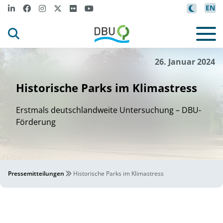
EN
n
TU Ber
l
i
©
26. Januar 2024
Historische Parks im Klimastress
Erstmals deutschlandweite Untersuchung – DBU-
Förderung
Pressemitteilungen
Historische Parks im Klimastress