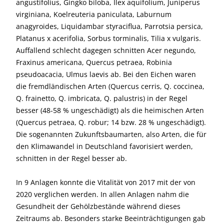
angustifolius, Gingko biloba, Ilex aquifolium, Juniperus
virginiana, Koelreuteria paniculata, Laburnum
anagyroides, Liquidambar styraciflua, Parrotsia persica,
Platanus x acerifolia, Sorbus torminalis, Tilia x vulgaris.
Auffallend schlecht dagegen schnitten Acer negundo,
Fraxinus americana, Quercus petraea, Robinia
pseudoacacia, Ulmus laevis ab. Bei den Eichen waren
die fremdländischen Arten (Quercus cerris, Q. coccinea,
Q. frainetto, Q. imbricata, Q. palustris) in der Regel
besser (48-58 % ungeschädigt) als die heimischen Arten
(Quercus petraea, Q. robur; 14 bzw. 28 % ungeschädigt).
Die sogenannten Zukunftsbaumarten, also Arten, die für
den Klimawandel in Deutschland favorisiert werden,
schnitten in der Regel besser ab.
In 9 Anlagen konnte die Vitalität von 2017 mit der von
2020 verglichen werden. In allen Anlagen nahm die
Gesundheit der Gehölzbestände während dieses
Zeitraums ab. Besonders starke Beeinträchtigungen gab