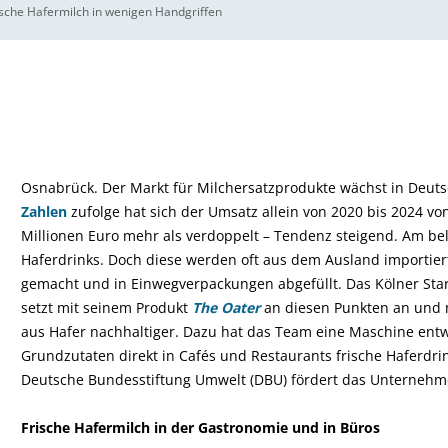
ische Hafermilch in wenigen Handgriffen
Osnabrück. Der Markt für Milchersatzprodukte wächst in Deuts
Zahlen
zufolge hat sich der Umsatz allein von 2020 bis 2024 vo
Millionen Euro mehr als verdoppelt – Tendenz steigend. Am bel
Haferdrinks. Doch diese werden oft aus dem Ausland importiert
gemacht und in Einwegverpackungen abgefüllt. Das Kölner St
setzt mit seinem Produkt
The Oater
an diesen Punkten an und 
aus Hafer nachhaltiger. Dazu hat das Team eine Maschine entwi
Grundzutaten direkt in Cafés und Restaurants frische Haferdrin
Deutsche Bundesstiftung Umwelt (DBU) fördert das Unternehme
Frische Hafermilch in der Gastronomie und in Büros