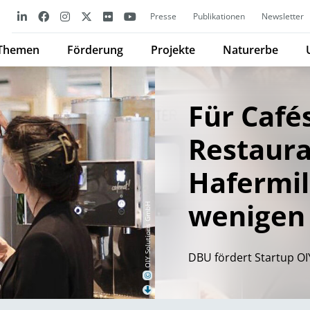
Presse
Publikationen
Newsletter
Themen
Förderung
Projekte
Naturerbe
Für Café
Restaura
Hafermil
wenigen
OIY Solutions GmbH
DBU fördert Startup OI
©