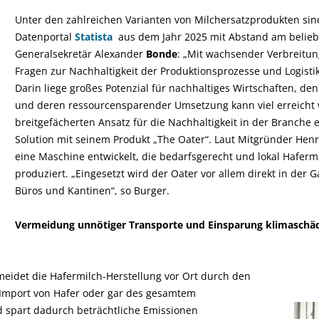
Unter den zahlreichen Varianten von Milchersatzprodukten sind
Datenportal
Statista
aus dem Jahr 2025 mit Abstand am belieb
Generalsekretär Alexander
Bonde
: „Mit wachsender Verbreitun
Fragen zur Nachhaltigkeit der Produktionsprozesse und Logistik
Darin liege großes Potenzial für nachhaltiges Wirtschaften, de
und deren ressourcensparender Umsetzung kann viel erreicht 
breitgefächerten Ansatz für die Nachhaltigkeit in der Branche e
Solution mit seinem Produkt „The Oater“. Laut Mitgründer Hen
eine Maschine entwickelt, die bedarfsgerecht und lokal Hafermi
produziert. „Eingesetzt wird der Oater vor allem direkt in der 
Büros und Kantinen“, so Burger.
Vermeidung unnötiger Transporte und Einsparung klimaschäd
eidet die Hafermilch-Herstellung vor Ort durch den
 Import von Hafer oder gar des gesamtem
d spart dadurch beträchtliche Emissionen