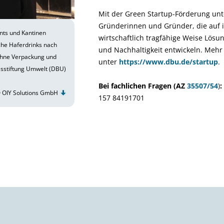
Mit der Green Startup-Förderung unt
Gründerinnen und Gründer, die auf 
ants und Kantinen
wirtschaftlich tragfähige Weise Lösu
che Haferdrinks nach
und Nachhaltigkeit entwickeln. Mehr 
ohne Verpackung und
unter
https://www.dbu.de/startup
.
sstiftung Umwelt (DBU)
Bei fachlichen Fragen (AZ
35507/54
)
:
 OIY Solutions GmbH
157 84191701