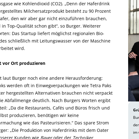
usgase wie Kohlendioxid (CO2). „Denn der Haferdrink
ergestelltes Milchersatzprodukt besteht zu 90 Prozent
Hafer, den wir aber gar nicht einzuführen brauchen,
 in Top-Qualität schon gibt“, so Burger. Weiterer
ten: Das Startup liefert möglichst regionalen Bio-
des schließlich mit Leitungswasser von der Maschine
beitet wird.
t vor Ort produzieren
st laut Burger noch eine andere Herausforderung:
nks werden oft in Einwegverpackungen wie Tetra Paks
ter hergestellten Alternativen brauchen nicht verpackt
ie Abfallmenge deutlich. Nach Burgers Worten ergibt
teil: „Da die Restaurants, Cafés und Büros frisch und
Gr
elbst produzieren, benötigen wir keine
Bur
rmachung wie das Pasteurisieren.“ Das spare Strom
den
ger: „Die Produktion von Haferdrinks mit dem Oater
im 
unserer Kunden wie
Bayer
oder der
Techniker