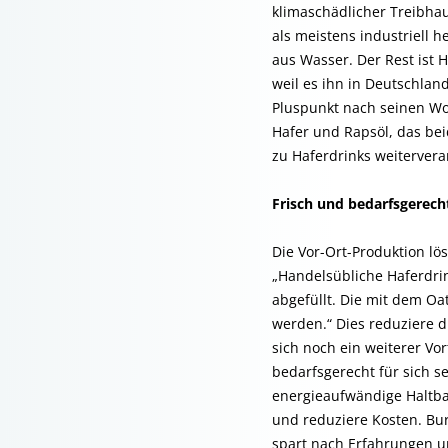
klimaschädlicher Treibha
als meistens industriell h
aus Wasser. Der Rest ist 
weil es ihn in Deutschland
Pluspunkt nach seinen Wor
Hafer und Rapsöl, das bei
zu Haferdrinks weiterverar
Frisch und bedarfsgerech
Die Vor-Ort-Produktion lö
„Handelsübliche Haferdri
abgefüllt. Die mit dem Oa
werden.“ Dies reduziere d
sich noch ein weiterer Vor
bedarfsgerecht für sich s
energieaufwändige Haltba
und reduziere Kosten. Bur
spart nach Erfahrungen 