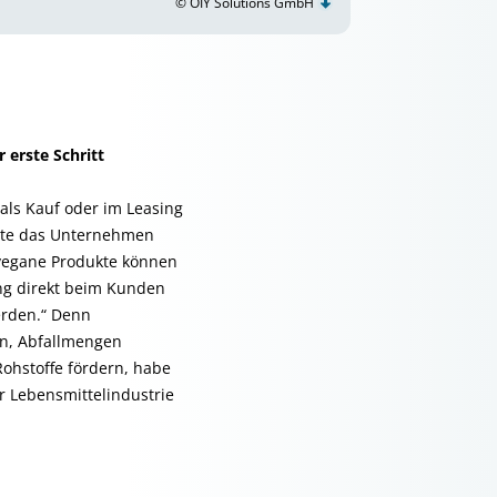
© OIY Solutions GmbH
 erste Schritt
als Kauf oder im Leasing
iete das Unternehmen
 vegane Produkte können
ng direkt beim Kunden
erden.“ Denn
n, Abfallmengen
Rohstoffe fördern, habe
r Lebensmittelindustrie