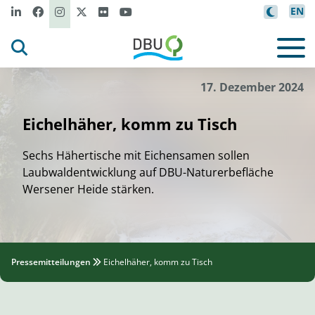
EN
r
/
Geo
g Pau
l
uhn
p
i
c
lease
©
17. Dezember 2024
Eichelhäher, komm zu Tisch
Sechs Hähertische mit Eichensamen sollen
Laubwaldentwicklung auf DBU-Naturerbefläche
Wersener Heide stärken.
Pressemitteilungen
Eichelhäher, komm zu Tisch