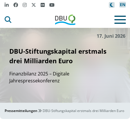
EN
l
o
l
/
DBU
K
ngeb
oed
aus J
©
17. Juni 2026
DBU-Stiftungskapital erstmals
drei Milliarden Euro
Finanzbilanz 2025 – Digitale
Jahrespressekonferenz
Pressemitteilungen
DBU-Stiftungskapital erstmals drei Milliarden Euro